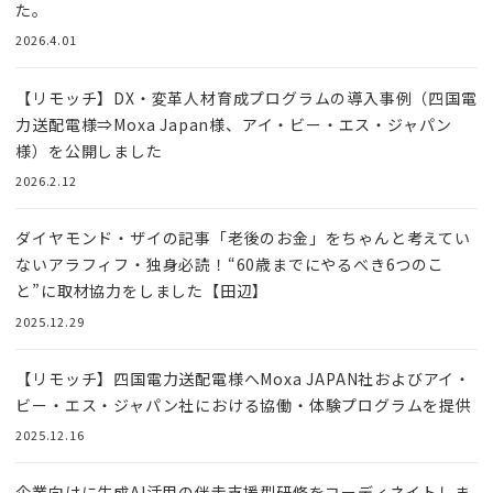
た。
2026.4.01
【リモッチ】DX・変革人材育成プログラムの導入事例（四国電
力送配電様⇒Moxa Japan様、アイ・ビー・エス・ジャパン
様）を公開しました
2026.2.12
ダイヤモンド・ザイの記事「老後のお金」をちゃんと考えてい
ないアラフィフ・独身必読！“60歳までにやるべき6つのこ
と”に取材協力をしました【田辺】
2025.12.29
【リモッチ】四国電⼒送配電様へMoxa JAPAN社およびアイ・
ビー・エス・ジャパン社における協働・体験プログラムを提供
2025.12.16
企業向けに生成AI活用の伴走支援型研修をコーディネイトしま