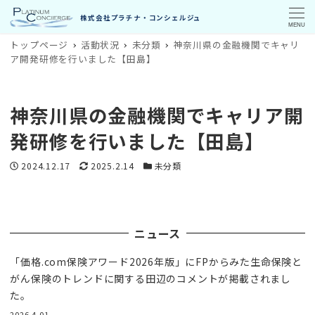
MENU
トップページ
活動状況
未分類
神奈川県の金融機関でキャリ
ア開発研修を行いました【田島】
神奈川県の金融機関でキャリア開
発研修を行いました【田島】
投稿日
更新日
カテゴリー
2024.12.17
2025.2.14
未分類
ニュース
「価格.com保険アワード2026年版」にFPからみた生命保険と
がん保険のトレンドに関する田辺のコメントが掲載されまし
た。
2026.4.01