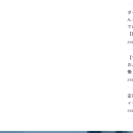
ダ
ん
で
【
202
【
お
働
202
企
ィ
202