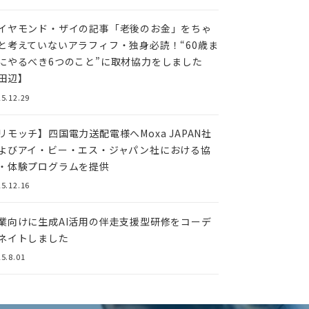
イヤモンド・ザイの記事「老後のお金」をちゃ
と考えていないアラフィフ・独身必読！“60歳ま
にやるべき6つのこと”に取材協力をしました
田辺】
5.12.29
リモッチ】四国電⼒送配電様へMoxa JAPAN社
よびアイ・ビー・エス・ジャパン社における協
・体験プログラムを提供
5.12.16
業向けに生成AI活用の伴走支援型研修をコーデ
ネイトしました
5.8.01