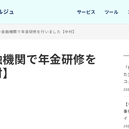
サービス
ツール
の金融機関で年金研修を行いました【中村】
融機関で年金研修を
村】
「
た
コ
202
【
事
イ
202