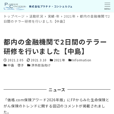
MENU
トップページ
活動状況
実績-年
2021年
都内の金融機関で2
日間のテラー研修を行いました【中島】
都内の金融機関で2日間のテラー
研修を行いました【中島】
投稿日
更新日
カテゴリー
カテゴリー
2021.2.05
2021.3.10
2021年
Information
カテゴリー
カテゴリー
中島 啓子
渉外担当向け
ニュース
「価格.com保険アワード2026年版」にFPからみた生命保険と
がん保険のトレンドに関する田辺のコメントが掲載されまし
た。