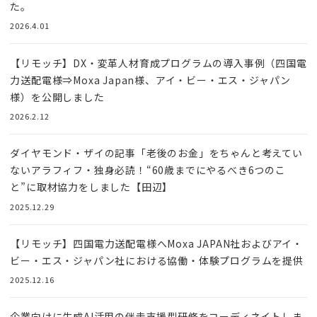
た。
2026.4.01
【リモッチ】DX・変革人材育成プログラムの導入事例（四国電
力送配電様⇒Moxa Japan様、アイ・ビー・エス・ジャパン
様）を公開しました
2026.2.12
ダイヤモンド・ザイの記事「老後のお金」をちゃんと考えてい
ないアラフィフ・独身必読！“60歳までにやるべき6つのこ
と”に取材協力をしました【田辺】
2025.12.29
【リモッチ】四国電⼒送配電様へMoxa JAPAN社およびアイ・
ビー・エス・ジャパン社における協働・体験プログラムを提供
2025.12.16
企業向けに生成AI活用の伴走支援型研修をコーディネイトしま