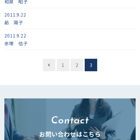
和泉 昭子
2011.9.22
莇 陽子
2011.9.22
赤塚 信子
投
1
2
3
稿
ナ
ビ
ゲ
ー
Contact
シ
ョ
お問い合わせはこちら