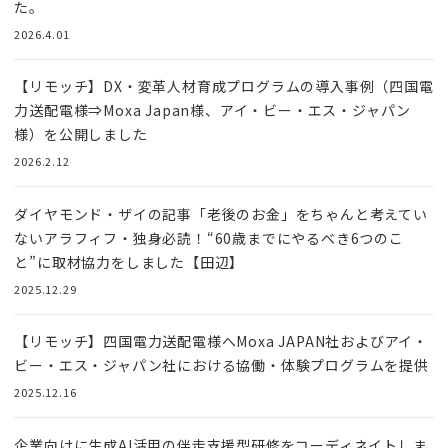
た。
2026.4.01
【リモッチ】DX・変革人材育成プログラムの導入事例（四国電
力送配電様⇒Moxa Japan様、アイ・ビー・エス・ジャパン
様）を公開しました
2026.2.12
ダイヤモンド・ザイの記事「老後のお金」をちゃんと考えてい
ないアラフィフ・独身必読！“60歳までにやるべき6つのこ
と”に取材協力をしました【田辺】
2025.12.29
【リモッチ】四国電⼒送配電様へMoxa JAPAN社およびアイ・
ビー・エス・ジャパン社における協働・体験プログラムを提供
2025.12.16
企業向けに生成AI活用の伴走支援型研修をコーディネイトしま