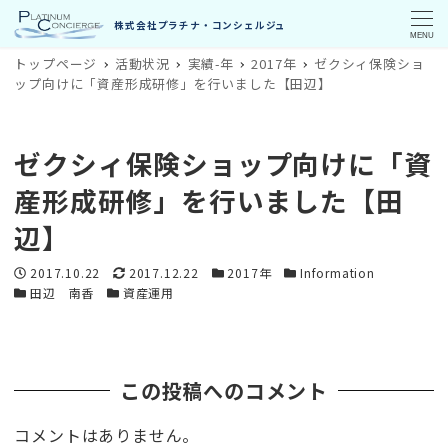
MENU
トップページ
活動状況
実績-年
2017年
ゼクシィ保険ショ
ップ向けに「資産形成研修」を行いました【田辺】
ゼクシィ保険ショップ向けに「資
産形成研修」を行いました【田
辺】
投稿日
更新日
カテゴリー
カテゴリー
2017.10.22
2017.12.22
2017年
Information
カテゴリー
カテゴリー
田辺 南香
資産運用
この投稿へのコメント
コメントはありません。