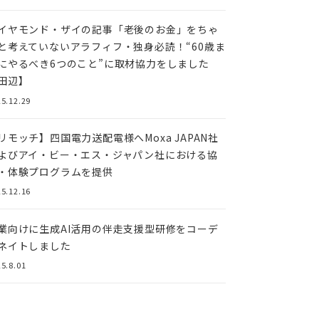
イヤモンド・ザイの記事「老後のお金」をちゃ
と考えていないアラフィフ・独身必読！“60歳ま
にやるべき6つのこと”に取材協力をしました
田辺】
5.12.29
リモッチ】四国電⼒送配電様へMoxa JAPAN社
よびアイ・ビー・エス・ジャパン社における協
・体験プログラムを提供
5.12.16
業向けに生成AI活用の伴走支援型研修をコーデ
ネイトしました
5.8.01