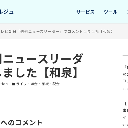
サービス
ツール
テレビ朝日「週刊ニュースリーダー」でコメントしました【和泉】
刊ニュースリーダ
しました【和泉】
「
た
コ
ー
カテゴリー
ation
ライフ・年金・相続・税金
202
【
事
イ
稿へのコメント
202