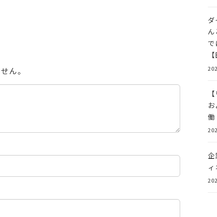
ダ
ん
で
【
202
ません。
【
お
働
202
企
ィ
202