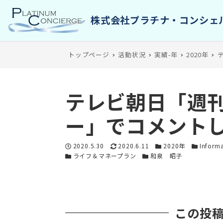
トップページ
活動状況
実績-年
2020年
テレビ朝日「週
ー」でコメント
投稿日
更新日
カテゴリー
カテゴリ
2020.5.30
2020.6.11
2020年
Inform
カテゴリー
カテゴリー
ライフ＆マネープラン
和泉 昭子
この投