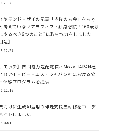
6.2.12
イヤモンド・ザイの記事「老後のお金」をちゃ
と考えていないアラフィフ・独身必読！“60歳ま
にやるべき6つのこと”に取材協力をしました
田辺】
5.12.29
リモッチ】四国電⼒送配電様へMoxa JAPAN社
よびアイ・ビー・エス・ジャパン社における協
・体験プログラムを提供
5.12.16
業向けに生成AI活用の伴走支援型研修をコーデ
ネイトしました
5.8.01