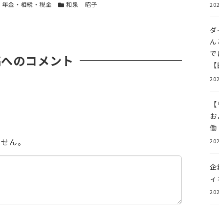
ー
カテゴリー
・年金・相続・税金
和泉 昭子
202
ダ
ん
で
稿へのコメント
【
202
【
お
働
ません。
202
企
ィ
202