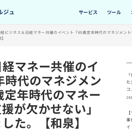
サービス
ツール
日経ビジネス＆日経マネー共催のイベント『65歳定年時代のマネジメント
泉】
日経マネー共催のイ
年時代のマネジメン
「
た
歳定年時代のマネー
コ
202
支援が欠かせない」
【
ました。【和泉】
事
イ