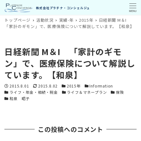
MENU
トップページ
活動状況
実績-年
2015年
日経新聞 M＆I
「家計のギモン」で、医療保険について解説しています。【和泉】
日経新聞 M＆I 「家計のギモ
ン」で、医療保険について解説し
ています。【和泉】
投稿日
更新日
カテゴリー
カテゴリー
2015.8.01
2015.8.02
2015年
Information
カテゴリー
カテゴリー
カテゴリー
ライフ・年金・相続・税金
ライフ＆マネープラン
保険
カテゴリー
和泉 昭子
この投稿へのコメント