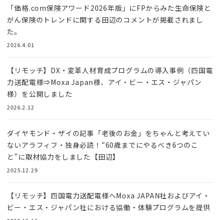
「価格.com保険アワード2026年版」にFPからみた生命保険と
がん保険のトレンドに関する田辺のコメントが掲載されまし
た。
2026.4.01
【リモッチ】DX・変革人材育成プログラムの導入事例（四国電
力送配電様⇒Moxa Japan様、アイ・ビー・エス・ジャパン
様）を公開しました
2026.2.12
ダイヤモンド・ザイの記事「老後のお金」をちゃんと考えてい
ないアラフィフ・独身必読！“60歳までにやるべき6つのこ
と”に取材協力をしました【田辺】
2025.12.29
【リモッチ】四国電⼒送配電様へMoxa JAPAN社およびアイ・
ビー・エス・ジャパン社における協働・体験プログラムを提供