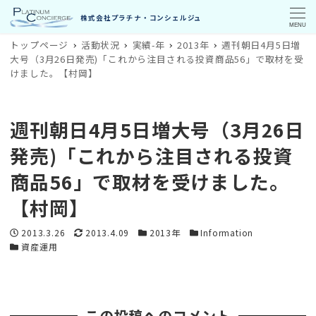
MENU
トップページ
活動状況
実績-年
2013年
週刊朝日4月5日増
大号（3月26日発売)「これから注目される投資商品56」で取材を受
けました。【村岡】
週刊朝日4月5日増大号（3月26日
発売)「これから注目される投資
商品56」で取材を受けました。
【村岡】
投稿日
更新日
カテゴリー
カテゴリー
2013.3.26
2013.4.09
2013年
Information
カテゴリー
資産運用
この投稿へのコメント