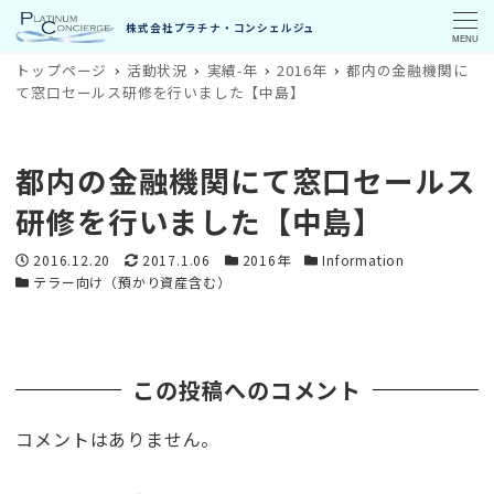
MENU
トップページ
活動状況
実績-年
2016年
都内の金融機関に
て窓口セールス研修を行いました【中島】
都内の金融機関にて窓口セールス
研修を行いました【中島】
投稿日
更新日
カテゴリー
カテゴリー
2016.12.20
2017.1.06
2016年
Information
カテゴリー
テラー向け（預かり資産含む）
この投稿へのコメント
コメントはありません。