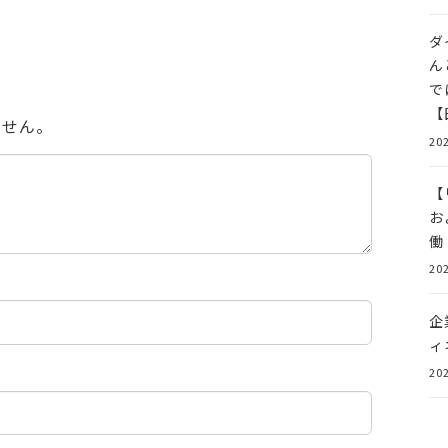
ダ
ん
で
【
ません。
202
【
お
働
202
企
ィ
202