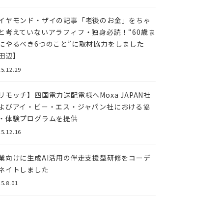
イヤモンド・ザイの記事「老後のお金」をちゃ
と考えていないアラフィフ・独身必読！“60歳ま
にやるべき6つのこと”に取材協力をしました
田辺】
5.12.29
リモッチ】四国電⼒送配電様へMoxa JAPAN社
よびアイ・ビー・エス・ジャパン社における協
・体験プログラムを提供
5.12.16
業向けに生成AI活用の伴走支援型研修をコーデ
ネイトしました
5.8.01