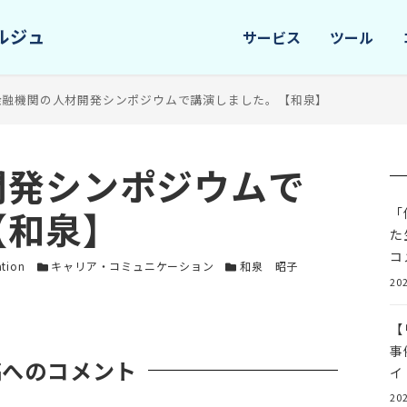
サービス
ツール
金融機関の人材開発シンポジウムで講演しました。【和泉】
開発シンポジウムで
【和泉】
「
た
コ
ー
カテゴリー
カテゴリー
ation
キャリア・コミュニケーション
和泉 昭子
202
【
事
稿へのコメント
イ
202