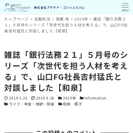
MENU
トップページ
活動状況
実績-年
2019年
雑誌「銀行法務２
１」５月号のシリーズ「次世代を担う人材を考える」で、山口FG社
長吉村猛氏と対談しました【和泉】
雑誌「銀行法務２１」５月号のシ
リーズ「次世代を担う人材を考え
る」で、山口FG社長吉村猛氏と
対談しました【和泉】
投稿日
更新日
カテゴリー
カテゴリー
2019.5.25
2019.6.26
2019年
Information
カテゴリー
カテゴリー
ライフ・年金・相続・税金
和泉 昭子
この投稿へのコメント