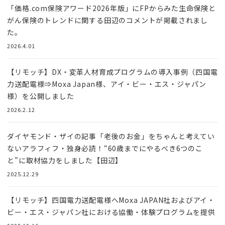
「価格.com保険アワード2026年版」にFPからみた生命保険と
がん保険のトレンドに関する田辺のコメントが掲載されまし
た。
2026.4.01
【リモッチ】DX・変革人材育成プログラムの導入事例（四国電
力送配電様⇒Moxa Japan様、アイ・ビー・エス・ジャパン
様）を公開しました
2026.2.12
ダイヤモンド・ザイの記事「老後のお金」をちゃんと考えてい
ないアラフィフ・独身必読！“60歳までにやるべき6つのこ
と”に取材協力をしました【田辺】
2025.12.29
【リモッチ】四国電⼒送配電様へMoxa JAPAN社およびアイ・
ビー・エス・ジャパン社における協働・体験プログラムを提供