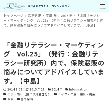
MENU
トップページ
活動状況
実績-年
2014年
「金融リテラシ
ー・マーケティング Vol.25」（発行：金融リテラシー研究所）内
で、保険窓販の悩みについてアドバイスしています。【中島】
「金融リテラシー・マーケティン
グ Vol.25」（発行：金融リテ
ラシー研究所）内で、保険窓販の
悩みについてアドバイスしていま
す。【中島】
投稿日
更新日
カテゴリー
カテゴリー
2014.9.08
2015.7.29
2014年
Information
カテゴリー
カテゴリー
テラー向け（預かり資産含む）
ライフ・年金・相続・税金
カテゴリー
カテゴリー
保険
生命保険