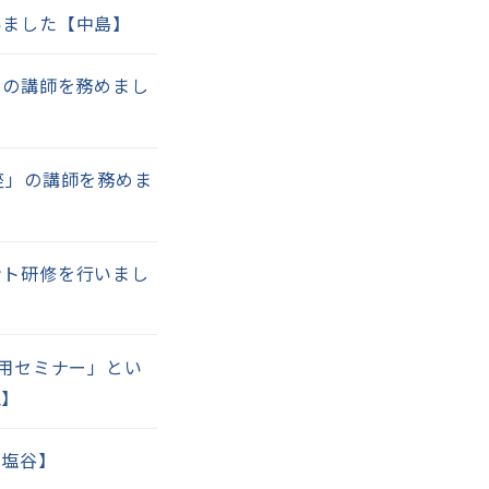
いました【中島】
）の講師を務めまし
座」の講師を務めま
ント研修を行いまし
産運用セミナー」とい
泉】
【塩谷】