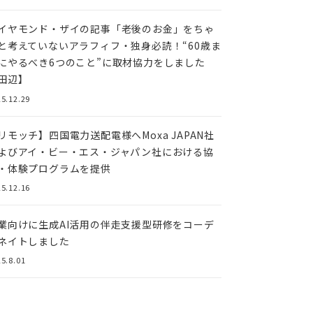
イヤモンド・ザイの記事「老後のお金」をちゃ
と考えていないアラフィフ・独身必読！“60歳ま
にやるべき6つのこと”に取材協力をしました
田辺】
5.12.29
リモッチ】四国電⼒送配電様へMoxa JAPAN社
よびアイ・ビー・エス・ジャパン社における協
・体験プログラムを提供
5.12.16
業向けに生成AI活用の伴走支援型研修をコーデ
ネイトしました
5.8.01