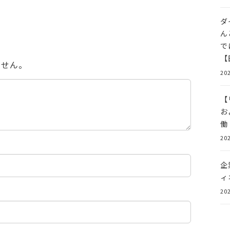
ダ
ん
で
【
ません。
202
【
お
働
202
企
ィ
202