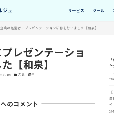
サービス
ツール
IT企業の経営者にプレゼンテーション研修を行いました【和泉】
にプレゼンテーショ
した【和泉】
「
た
コ
リー
カテゴリー
rmation
和泉 昭子
202
【
事
稿へのコメント
イ
202