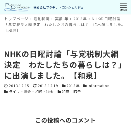
MENU
トップページ
活動状況
実績-年
2013年
NHKの日曜討論
「与党税制大綱決定 わたしたちの暮らしは？」に出演しました。
【和泉】
NHKの日曜討論「与党税制大綱
決定 わたしたちの暮らしは？」
に出演しました。【和泉】
投稿日
更新日
カテゴリー
カテゴリー
2013.12.15
2013.12.19
2013年
Information
カテゴリー
カテゴリー
ライフ・年金・相続・税金
和泉 昭子
この投稿へのコメント