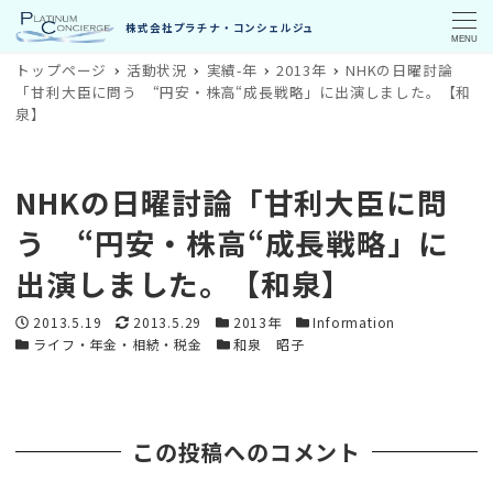
MENU
トップページ
活動状況
実績-年
2013年
NHKの日曜討論
「甘利大臣に問う “円安・株高“成長戦略」に出演しました。【和
泉】
NHKの日曜討論「甘利大臣に問
う “円安・株高“成長戦略」に
出演しました。【和泉】
投稿日
更新日
カテゴリー
カテゴリー
2013.5.19
2013.5.29
2013年
Information
カテゴリー
カテゴリー
ライフ・年金・相続・税金
和泉 昭子
この投稿へのコメント