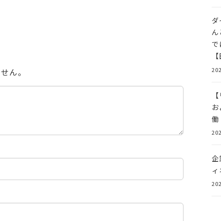
ダ
ん
で
【
202
ません。
【
お
働
202
企
ィ
202