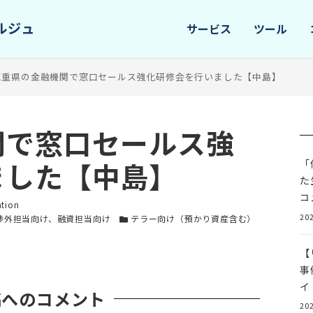
サービス
ツール
三重県の金融機関で窓口セールス強化研修会を行いました【中島】
関で窓口セールス強
ました【中島】
「
た
コ
ー
ation
202
カテゴリー
渉外担当向け、融資担当向け
テラー向け（預かり資産含む）
【
事
イ
稿へのコメント
202