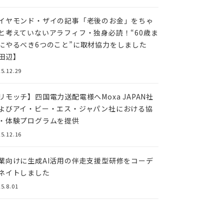
イヤモンド・ザイの記事「老後のお金」をちゃ
と考えていないアラフィフ・独身必読！“60歳ま
にやるべき6つのこと”に取材協力をしました
田辺】
5.12.29
リモッチ】四国電⼒送配電様へMoxa JAPAN社
よびアイ・ビー・エス・ジャパン社における協
・体験プログラムを提供
5.12.16
業向けに生成AI活用の伴走支援型研修をコーデ
ネイトしました
5.8.01